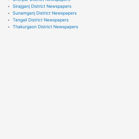
Sirajganj District Newspapers
Sunamganj District Newspapers
Tangail District Newspapers
Thakurgaon District Newspapers
Facebook
Twitter
Youtube
About Us
Daily Bangla Newspapers is Bangladeshi Newspaper Popular for
Publishing all District News Co-operate with Bangladesh 64 District
Journalist. This is 24 Hours Breaking News Updates Newspapers
from Dhaka. Daily Bangla Newspapers is Publishing National-
International News, as Well as Sports, Showbiz, Technology and
Lifestyle News from All around the Country.
Contact Us :
editor@dailybanglanewspapers.com
News Sources
Somoynews
Jugantor
Amazonaws
TheDailyStar
bd-journal
Ntvbd
JamunaTV
Channel I
bdnews24
Bdcrictime
Cricket97
Priyo
SaraBangla
PPBD
DMP News
Gonews24
Bd24live
Risingbd
SomoyerKonthosor
TheReport24
TBSnews
AmaderShomoy
ZoomBangla
Abplive
Odhikar
Dhakaprotidin
BBS Bangla
SherShaNews24
Barta24
Mtnews24
ArtHosuchak
IndependentTV
Channel24
DhakaTribune
Parstoday Bangla
© dailybanglanewspapers.com 2021-2022. All rights reserved.