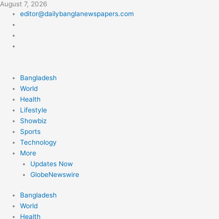
August 7, 2026
Skip
editor@dailybanglanewspapers.com
to
content
Bangladesh
World
Health
Lifestyle
Showbiz
Sports
Technology
More
Updates Now
GlobeNewswire
Bangladesh
World
Health