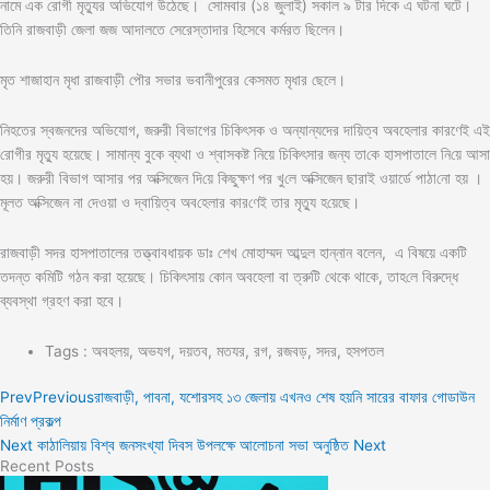
নামে এক রোগী মৃত্যুর অভিযোগ উঠেছে। সোমবার (১৪ জুলাই) সকাল ৯ টার দিকে এ ঘটনা ঘটে।
তিনি রাজবাড়ী জেলা জজ আদালতে সেরেস্তাদার হিসেবে কর্মরত ছিলেন।
মৃত শাজাহান মৃধা রাজবাড়ী পৌর সভার ভবানীপুরের কেসমত মৃধার ছেলে।
নিহতের স্বজনদের অভিযোগ, জরুরী বিভাগের চিকিৎসক ও অন্যান্যদের দায়িত্ব অবহেলার কারণেই এই
রোগীর মৃত্যু হয়েছে। সামান্য বুকে ব্যথা ও শ্বাসকষ্ট নিয়ে চিকিৎসার জন্য তা‌কে হাসপাতালে নি‌য়ে আসা
হয়। জরুরী বিভাগ আসার পর অক্সিজেন দি‌য়ে কিছুক্ষণ পর খু‌লে অক্সিজেন ছারাই ওয়ার্ডে পাঠা‌নো হয় ।
মূলত অক্সিজেন না দেওয়া ও দ্বা‌য়িত্ব অ‌ব‌হেলার কার‌ণেই তার মৃত‌্যু হ‌য়েছে।
রাজবাড়ী সদর হাসপাতালের তত্ত্বাবধায়ক ডাঃ শেখ মোহাম্মদ আব্দুল হান্নান বলেন, এ বিষয়ে একটি
তদন্ত কমিটি গঠন করা হয়েছে। চি‌কিৎসায় কোন অবহেলা বা ত্রুটি থেকে থাকে, তাহ‌লে বিরুদ্ধে
ব্যবস্থা গ্রহণ করা হবে।
Tags :
অবহলয়
,
অভযগ
,
দয়তব
,
মতযর
,
রগ
,
রজবড়
,
সদর
,
হসপতল
Prev
Previous
রাজবাড়ী, পাবনা, যশোরসহ ১৩ জেলায় এখনও শেষ হয়নি সারের বাফার গোডাউন
নির্মাণ প্রকল্প
Next
কাঠালিয়ায় বিশ্ব জনসংখ্যা দিবস উপলক্ষে আলোচনা সভা অনুষ্ঠিত
Next
Recent Posts