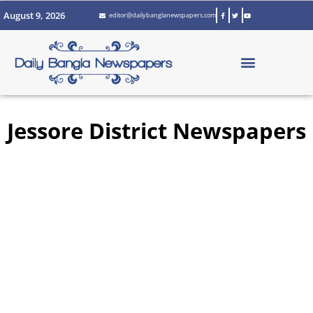
Skip
August 9, 2026
editor@dailybanglanewspapers.com
to
content
Jessore District Newspapers
Page
Page
Page
Page
Page