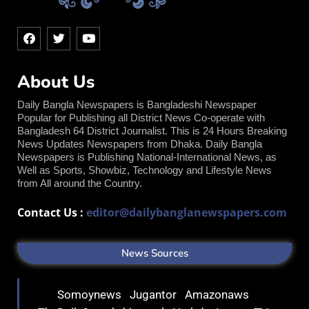
F
T
Y
a
w
o
c
i
u
e
t
t
About Us
b
t
u
o
e
b
o
r
e
Daily Bangla Newspapers is Bangladeshi Newspaper
k
Popular for Publishing all District News Co-operate with
Bangladesh 64 District Journalist. This is 24 Hours Breaking
News Updates Newspapers from Dhaka. Daily Bangla
Newspapers is Publishing National-International News, as
Well as Sports, Showbiz, Technology and Lifestyle News
from All around the Country.
Contact Us :
editor@dailybanglanewspapers.com
News Sources
Somoynews
Jugantor
Amazonaws