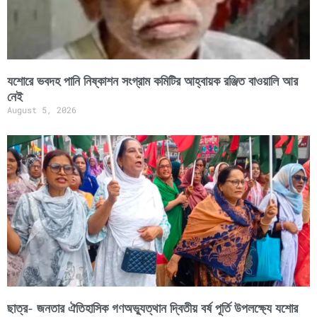
যশোরে ভবদহ পানি নিষ্কাশন সংগ্রাম কমিটির আহ্বায়ক রঞ্জিত বাওয়ালি আর
নেই
August 5, 2026
ছাত্র- জনতার ঐতিহাসিক গণঅভ্যুত্থান দ্বিতীয় বর্ষ পূর্তি উপলক্ষ্যে যশোর