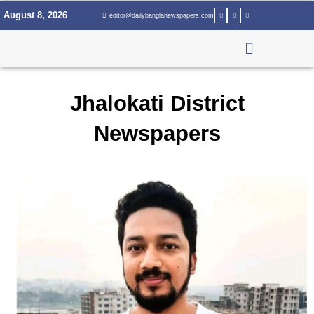
Skip
August 8, 2026
editor@dailybanglanewspapers.com
to
content
Jhalokati District
Newspapers
Page
Page
Page
Page
Page