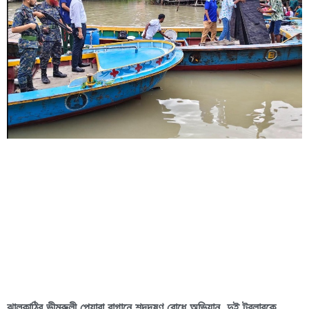
ঝালকাঠির ভীমরুলী পেয়ারা বাগানে শব্দদূষণ রোধে অভিযান, দুই ট্রলারকে