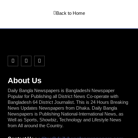
Back to Home
F
T
Y
a
w
o
c
i
u
e
t
t
b
t
u
About Us
o
e
b
o
r
e
Daily Bangla Newspapers is Bangladeshi Newspaper
k
Popular for Publishing all District News Co-operate with
Bangladesh 64 District Journalist. This is 24 Hours Breaking
News Updates Newspapers from Dhaka. Daily Bangla
Newspapers is Publishing National-International News, as
Well as Sports, Showbiz, Technology and Lifestyle News
from All around the Country.