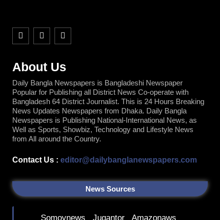
F
T
Y
a
w
o
c
i
u
e
t
t
b
t
u
About Us
o
e
b
o
r
e
Daily Bangla Newspapers is Bangladeshi Newspaper
k
Popular for Publishing all District News Co-operate with
Bangladesh 64 District Journalist. This is 24 Hours Breaking
News Updates Newspapers from Dhaka. Daily Bangla
Newspapers is Publishing National-International News, as
Well as Sports, Showbiz, Technology and Lifestyle News
from All around the Country.
Contact Us :
editor@dailybanglanewspapers.com
News Sources
Somoynews
Jugantor
Amazonaws