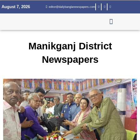
Skip
August 7, 2026
editor@dailybanglanewspapers.com
to
content
Manikganj District
Newspapers
Page
Page