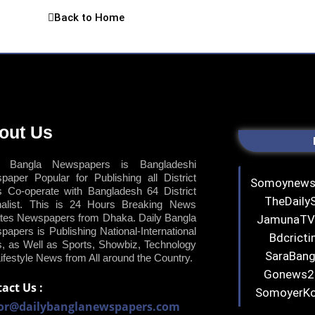
Back to Home
out Us
y Bangla Newspapers is Bangladeshi
paper Popular for Publishing all District
Somoynew
 Co-operate with Bangladesh 64 District
TheDaily
nalist. This is 24 Hours Breaking News
tes Newspapers from Dhaka. Daily Bangla
JamunaT
apers is Publishing National-International
Bdcrict
, as Well as Sports, Showbiz, Technology
SaraBan
ifestyle News from All around the Country.
Gonews
act Us :
SomoyerK
tor@dailybanglanewspapers.com
TBSne