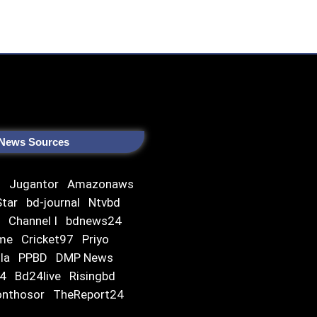
News Sources
s
Jugantor
Amazonaws
Star
bd-journal
Ntvbd
V
Channel I
bdnews24
ime
Cricket97
Priyo
gla
PPBD
DMP News
24
Bd24live
Risingbd
onthosor
TheReport24
ws
AmaderShomoy