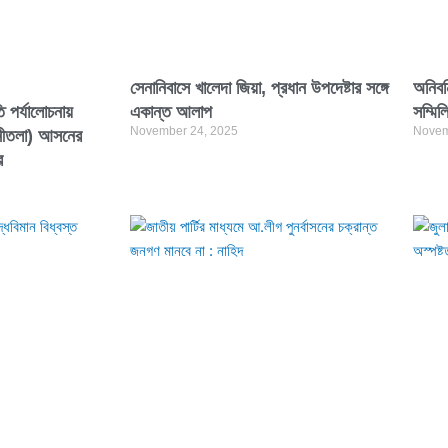
সেনানিবাসে খালেদা জিয়া, প্রধান উপদেষ্টার সঙ্গে
অনিবন
তি পর্যালোচনায়
একান্ত আলাপ
সম্মি
November 24, 2025
Novem
্নীতলা) আসনের
র