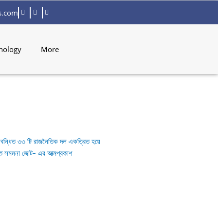
s.com
nology
More