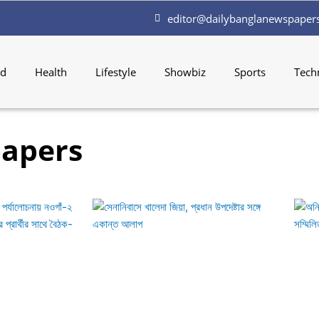
editor@dailybanglanewspaper
ld
Health
Lifestyle
Showbiz
Sports
Tech
papers
Page
Page
Page
Page
Page