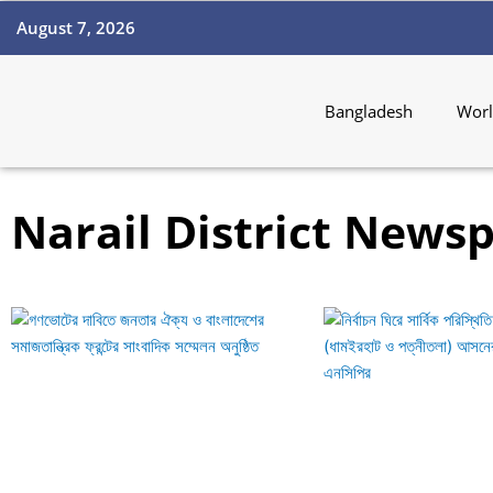
Skip
August 7, 2026
to
content
Bangladesh
Wor
Narail District News