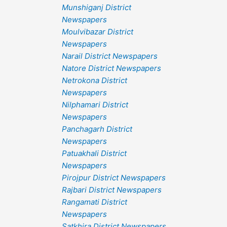
Munshiganj District
Newspapers
Moulvibazar District
Newspapers
Narail District Newspapers
Natore District Newspapers
Netrokona District
Newspapers
Nilphamari District
Newspapers
Panchagarh District
Newspapers
Patuakhali District
Newspapers
Pirojpur District Newspapers
Rajbari District Newspapers
Rangamati District
Newspapers
Satkhira District Newspapers