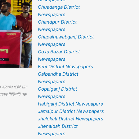
Chuadanga District
Newspapers
Chandpur District
Newspapers
Chapainawabganj District
Newspapers
Coxs Bazar District
Newspapers
Feni District Newspapers
Gaibandha District
Newspapers
ে হামলার প্রতিবাদে
Gopalganj District
্ষোভ মিছিলটি শুরু
Newspapers
Habiganj District Newspapers
Jamalpur District Newspapers
Jhalokati District Newspapers
Jhenaidah District
Newspapers