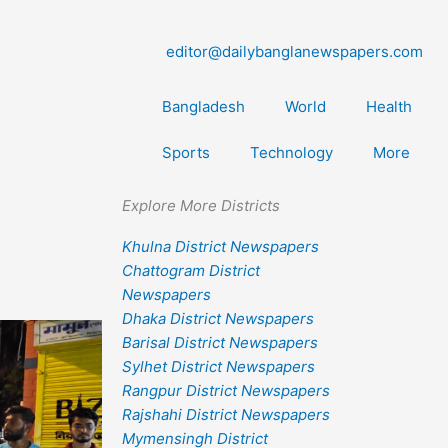
editor@dailybanglanewspapers.com
Bangladesh
World
Health
Sports
Technology
More
Explore More Districts
Khulna District Newspapers
Chattogram District
Newspapers
Dhaka District Newspapers
Barisal District Newspapers
Sylhet District Newspapers
Rangpur District Newspapers
Rajshahi District Newspapers
Mymensingh District