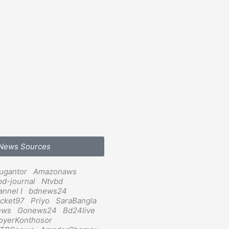
News Sources
ugantor
Amazonaws
bd-journal
Ntvbd
annel I
bdnews24
icket97
Priyo
SaraBangla
ews
Gonews24
Bd24live
yerKonthosor