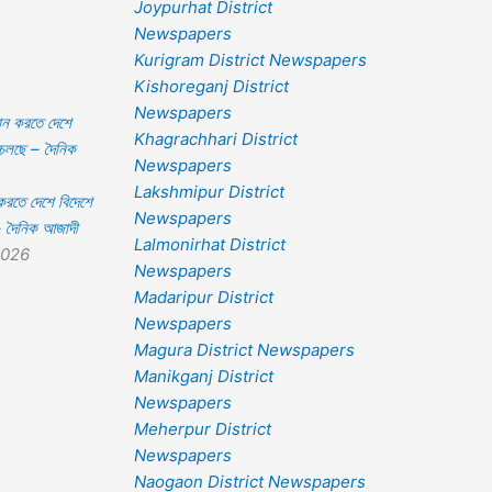
Joypurhat District
Newspapers
Kurigram District Newspapers
Kishoreganj District
Newspapers
Khagrachhari District
Newspapers
Lakshmipur District
করতে দেশে বিদেশে
Newspapers
– দৈনিক আজাদী
Lalmonirhat District
2026
Newspapers
Madaripur District
Newspapers
Magura District Newspapers
Manikganj District
Newspapers
Meherpur District
Newspapers
Naogaon District Newspapers