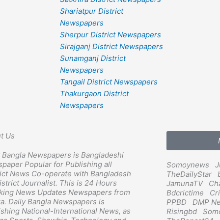
Shariatpur District
Newspapers
Sherpur District Newspapers
Sirajganj District Newspapers
Sunamganj District
Newspapers
Tangail District Newspapers
Thakurgaon District
Newspapers
t Us
y Bangla Newspapers is Bangladeshi
paper Popular for Publishing all
Somoynews
J
rict News Co-operate with Bangladesh
TheDailyStar
strict Journalist. This is 24 Hours
JamunaTV
Ch
king News Updates Newspapers from
Bdcrictime
Cr
a. Daily Bangla Newspapers is
PPBD
DMP N
ishing National-International News, as
Risingbd
Somo