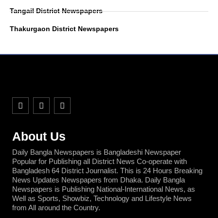
Tangail District Newspapers
Thakurgaon District Newspapers
F
T
Y
a
w
o
c
i
u
e
t
t
b
t
u
About Us
o
e
b
o
r
e
Daily Bangla Newspapers is Bangladeshi Newspaper
k
Popular for Publishing all District News Co-operate with
Bangladesh 64 District Journalist. This is 24 Hours Breaking
News Updates Newspapers from Dhaka. Daily Bangla
Newspapers is Publishing National-International News, as
Well as Sports, Showbiz, Technology and Lifestyle News
from All around the Country.