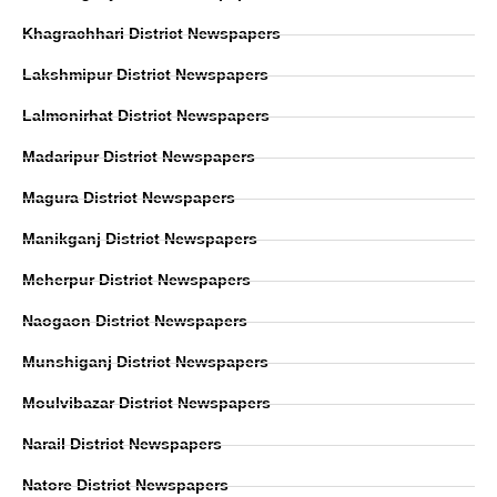
Khagrachhari District Newspapers
Lakshmipur District Newspapers
Lalmonirhat District Newspapers
Madaripur District Newspapers
Magura District Newspapers
Manikganj District Newspapers
Meherpur District Newspapers
Naogaon District Newspapers
Munshiganj District Newspapers
Moulvibazar District Newspapers
Narail District Newspapers
Natore District Newspapers