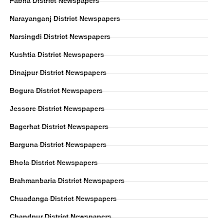
Pabna District Newspapers
Narayanganj District Newspapers
Narsingdi District Newspapers
Kushtia District Newspapers
Dinajpur District Newspapers
Bogura District Newspapers
Jessore District Newspapers
Bagerhat District Newspapers
Barguna District Newspapers
Bhola District Newspapers
Brahmanbaria District Newspapers
Chuadanga District Newspapers
Chandpur District Newspapers