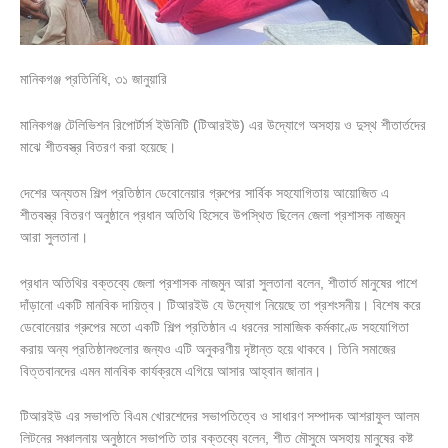
মানিকগঞ্জ প্রতিনিধি, ৩১ জানুয়ারি
মানিকগঞ্জ টেলিভিশন রিপোর্টার্স ইউনিটি (টিআরইউ) এর উদ্যোগে অসহায় ও দুস্থ শীতার্তদের
মাঝে শীতবস্ত্র বিতরণ করা হয়েছে।
দেশের অন্যতম শিল্প প্রতিষ্ঠান ডেবোনেয়ার গ্রুপের সার্বিক সহযোগিতায় আয়োজিত এ
শীতবস্ত্র বিতরণ অনুষ্ঠানে প্রধান অতিথি হিসেবে উপস্থিত ছিলেন জেলা প্রশাসক নাজমুন
আরা সুলতানা।
প্রধান অতিথির বক্তব্যে জেলা প্রশাসক নাজমুন আরা সুলতানা বলেন, শীতার্ত মানুষের পাশে
দাঁড়ানো একটি মানবিক দায়িত্ব। টিআরইউ যে উদ্যোগ নিয়েছে তা প্রশংসনীয়। বিশেষ করে
ডেবোনেয়ার গ্রুপের মতো একটি শিল্প প্রতিষ্ঠান এ ধরনের সামাজিক কর্মকাণ্ডে সহযোগিতা
করায় অন্য প্রতিষ্ঠানগুলোর জন্যও এটি অনুকরণীয় দৃষ্টান্ত হয়ে থাকবে। তিনি সমাজের
বিত্তবানদের এমন মানবিক কার্যক্রমে এগিয়ে আসার আহ্বান জানান।
টিআরইউ এর সভাপতি বিএম খোরশেদের সভাপতিত্বে ও সাধারণ সম্পাদক আশরাফুল আলম
লিটনের সঞ্চালনায় অনুষ্ঠানে সভাপতি তার বক্তব্যে বলেন, শীত মৌসুমে অসহায় মানুষের কষ্ট