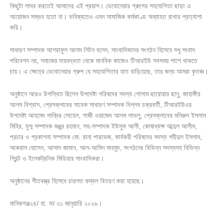
কিছুটা লাঘব করতেই আমাদের এই প্রয়াস। ডেবোনেয়ার গ্রুপের সহযোগিতা ছাড়া এ
আয়োজন সম্ভব হতো না। ভবিষ্যতেও এমন সামাজিক কর্মকাণ্ড অব্যাহত রাখার প্রত্যাশা
করি।
সাধারণ সম্পাদক আশরাফুল আলম লিটন বলেন, সাংবাদিকদের সংগঠন হিসেবে শুধু সংবাদ
পরিবেশন নয়, সমাজের দায়বদ্ধতা থেকে মানবিক কাজেও টিআরইউ সবসময় পাশে থাকতে
চায়। এ ক্ষেত্রে ডেবোনেয়ার গ্রুপ যে সহযোগিতার হাত বাড়িয়েছে, তার জন্য আমরা কৃতজ্ঞ।
অনুষ্ঠানে আরও উপস্থিত ছিলেন উপদেষ্টা পরিষদের সদস্য গোলাম ছারোয়ার ছানু, জাহাঙ্গীর
আলম বিশ্বাস, প্রেসক্লাবের সাবেক সাধারণ সম্পাদক বিপ্লব চক্রবর্তী, টিআরইউএর
উপদেষ্টা আহমেদ সাব্বির সোহেল, গাজী ওয়াজেদ আলম লাভলু, প্রেসক্লাবের মনিরুল ইসলাম
মিহির, যুগ্ম সম্পাদক মঞ্জুর রহমান, সহ-সম্পাদক ইউসুফ আলী, কোষাধ্যক্ষ আব্দুল আলীম,
প্রচার ও প্রকাশনা সম্পাদক মো: রানা পারভেজ, কার্যকরী পরিষদের সদস্য শহীদুল ইসলাম,
আকরাম হোসেন, আসাদ জামান, আল-আমিন মাহমুদ, সংগঠনের বিভিন্ন সদস্যসহ বিভিন্ন
প্রিন্ট ও ইলেকট্রনিক মিডিয়ার সাংবাদিকরা।
অনুষ্ঠানের শীতবস্ত্র হিসেবে চারশত কম্বল বিতরণ করা হয়েছে।
মানিকগঞ্জ২৪/ হা. ফ/ ৩১ জানৃয়ারি ২০২৬।