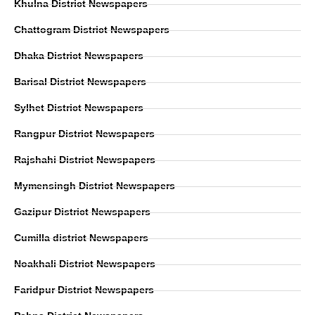
Khulna District Newspapers
Chattogram District Newspapers
Dhaka District Newspapers
Barisal District Newspapers
Sylhet District Newspapers
Rangpur District Newspapers
Rajshahi District Newspapers
Mymensingh District Newspapers
Gazipur District Newspapers
Cumilla district Newspapers
Noakhali District Newspapers
Faridpur District Newspapers