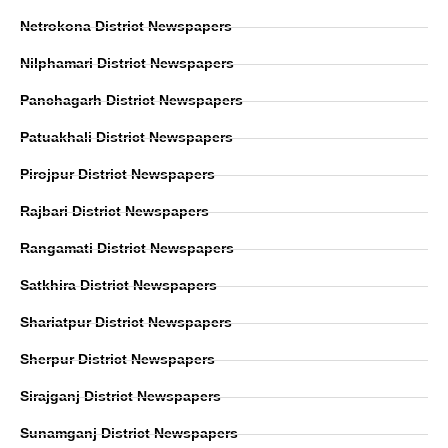
Netrokona District Newspapers
Nilphamari District Newspapers
Panchagarh District Newspapers
Patuakhali District Newspapers
Pirojpur District Newspapers
Rajbari District Newspapers
Rangamati District Newspapers
Satkhira District Newspapers
Shariatpur District Newspapers
Sherpur District Newspapers
Sirajganj District Newspapers
Sunamganj District Newspapers