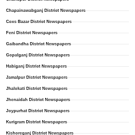
Chapainawabganj District Newspapers
Coxs Bazar District Newspapers
Feni District Newspapers
Gaibandha District Newspapers
Gopalganj District Newspapers
Habiganj District Newspapers
Jamalpur District Newspapers
Jhalokati District Newspapers
Jhenaidah District Newspapers
Joypurhat District Newspapers
Kurigram District Newspapers
Kishoreganj District Newspapers