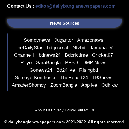
Contact Us :
editor@dailybanglanewspapers.com
News Sources
Somoynews
Jugantor
Amazonaws
TheDailyStar
bd-journal
Ntvbd
JamunaTV
Channel I
bdnews24
Bdcrictime
Cricket97
Priyo
SaraBangla
PPBD
DMP News
Gonews24
Bd24live
Risingbd
SomoyerKonthosor
TheReport24
TBSnews
AmaderShomoy
ZoomBangla
Abplive
Odhikar
Dhakaprotidin
BBS Bangla
SherShaNews24
Barta24
Mtnews24
ArtHosuchak
IndependentTV
Channel24
DhakaTribune
About Us
Privacy Policy
Contact Us
Parstoday Bangla
© dailybanglanewspapers.com 2021-2022. All rights reserved.