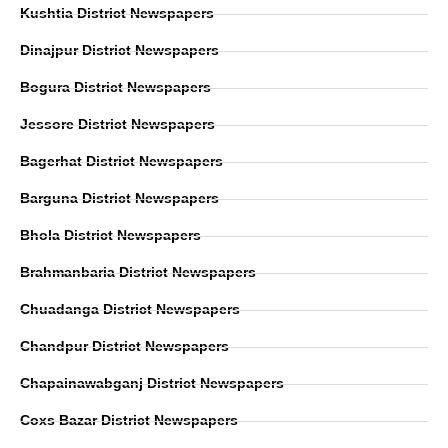
Kushtia District Newspapers
Dinajpur District Newspapers
Bogura District Newspapers
Jessore District Newspapers
Bagerhat District Newspapers
Barguna District Newspapers
Bhola District Newspapers
Brahmanbaria District Newspapers
Chuadanga District Newspapers
Chandpur District Newspapers
Chapainawabganj District Newspapers
Coxs Bazar District Newspapers