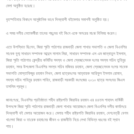
মেলা অনু‌ষ্ঠিত হ‌য়ে‌ছে।
বৃহস্প‌তিবার বিকা‌লে আনুষ্ঠা‌নিক ভা‌বে দিনব‌্যাপী বইমেলার সমাপ‌নী অনু‌ষ্ঠিত হয়।
এ সময় দলীয় নেতাকর্মীরা তা‌দের পছ‌ন্দের বই কি‌নে একে অপ‌রের মা‌ঝে বি‌নিময় ক‌রেন।
এতে উপ‌স্থিত ছি‌লেন, জিয়া স্মৃ‌তি পাঠাগার রাজবাড়ী জেলা শাখার সভাপ‌তি ও জেলা বিএন‌পির
সা‌বেক যুগ্ম সাধারন সম্পাদক আব্দুস সালাম মিয়া, সাধারন সম্পাদক এস এম জান্নাতুল ইসলাম,
‌জিয়া স্মৃ‌তি পাঠাগা‌র কেন্দ্রীয় ক‌মি‌টির সদস‌্য ও জেলা স্বেচ্ছা‌সেবক দ‌লের সদস‌্য স‌চিব তু‌হিনুর
রহমান, সদর উপ‌জেলা বিএন‌পির সদস‌্য স‌চিব ম‌জিবর রহমান, জেলা স্বেচ্ছা‌সেবক দ‌লের সা‌বেক
সভাপ‌তি মোস্তা‌ফিজুর রহমান লিখন, জেলা ছাত্রদ‌লের আহ্বায়ক আরিফুল ইসলাম রোমান,
সদস‌্য স‌চিব শা‌হিনুর রহমান শা‌হিন, রাজবাড়ী সরকারী ক‌লে‌জের ২০১০ ছাত্র সংস‌দের জিএস
তস‌লিম প্রমূখ।
জানা‌গে‌ছে, বিএন‌পির প্রতিষ্ঠাতা শহীদ রাষ্ট্রপ‌তি জিয়াউর রহমান এর ৪৪তম শাহাদৎ বা‌র্ষিকী
উপল‌ক্ষে জিয়া স্মৃ‌তি পাঠাগার রাজবাড়ী জেলা শাখার আয়োজ‌নে জেলা বিএনপির দলীয় কার্যাল‌য়ে
দিনব‌্যাপী বই মেলা‌র আয়োজন ক‌রে। মেলায় শহীদ রাষ্ট্রপ‌তি জিয়াউর রহমান, দেশ‌নেত্রী বেগম
খা‌লেদা জিয়া ও তা‌রেক রহমা‌নের জীবন ও রাজ‌নী‌তি নি‌য়ে লেখা বি‌ভিন্ন ধর‌নের বই স্থান
পায়।