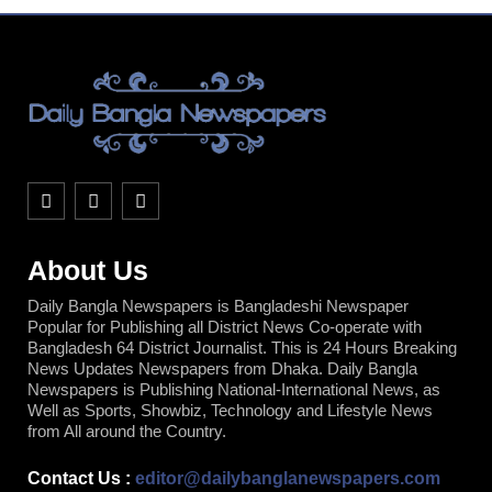
F
T
Y
a
w
o
c
i
u
e
t
t
b
t
u
About Us
o
e
b
o
r
e
Daily Bangla Newspapers is Bangladeshi Newspaper
k
Popular for Publishing all District News Co-operate with
Bangladesh 64 District Journalist. This is 24 Hours Breaking
News Updates Newspapers from Dhaka. Daily Bangla
Newspapers is Publishing National-International News, as
Well as Sports, Showbiz, Technology and Lifestyle News
from All around the Country.
Contact Us :
editor@dailybanglanewspapers.com