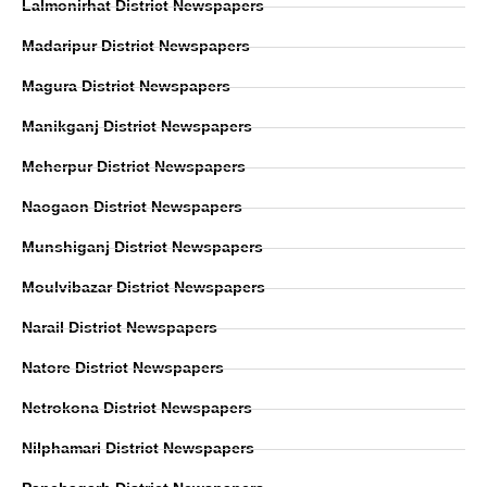
Lalmonirhat District Newspapers
Madaripur District Newspapers
Magura District Newspapers
Manikganj District Newspapers
Meherpur District Newspapers
Naogaon District Newspapers
Munshiganj District Newspapers
Moulvibazar District Newspapers
Narail District Newspapers
Natore District Newspapers
Netrokona District Newspapers
Nilphamari District Newspapers