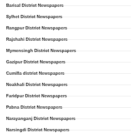
Barisal District Newspapers
Sylhet District Newspapers
Rangpur District Newspapers
Rajshahi District Newspapers
Mymensingh District Newspapers
Gazipur District Newspapers
Cumilla district Newspapers
Noakhali District Newspapers
Faridpur District Newspapers
Pabna District Newspapers
Narayanganj District Newspapers
Narsingdi District Newspapers