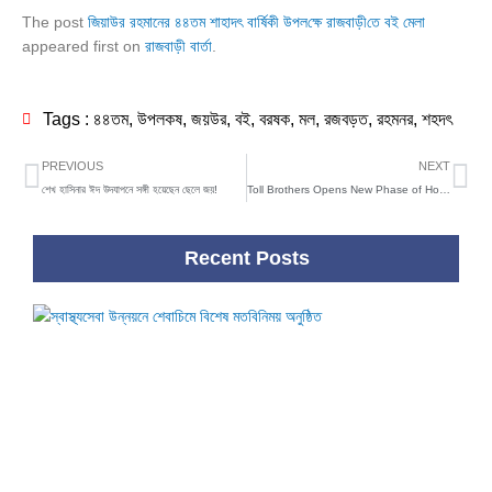
The post
জিয়াউর রহমানের ৪৪তম শাহাদৎ বা‌র্ষিকী উপল‌ক্ষে রাজবাড়ী‌তে বই মেলা
appeared first on
রাজবাড়ী বার্তা
.
Tags :
৪৪তম
,
উপলকষ
,
জয়উর
,
বই
,
বরষক
,
মল
,
রজবড়ত
,
রহমনর
,
শহদৎ
Prev
Ne
PREVIOUS
NEXT
শেখ হাসিনার ঈদ উদযাপনে সঙ্গী হয়েছেন ছেলে জয়!
Toll Brothers Opens New Phase of Home Sites in Bronson Peak Community Near Orlando, Florida
Recent Posts