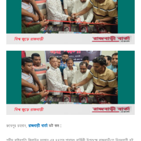
রুবেলুর রহমান,
রাজবাড়ী বার্তা
ডট কম :
শহীদ রাষ্ট্রপ‌তি জিয়াউর রহমান এর ৪৪তম শাহাদৎ বা‌র্ষিকী উপল‌ক্ষে রাজবাড়ী‌তে দিনব‌্যাপী বই