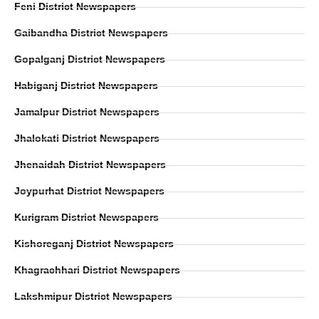
Feni District Newspapers
Gaibandha District Newspapers
Gopalganj District Newspapers
Habiganj District Newspapers
Jamalpur District Newspapers
Jhalokati District Newspapers
Jhenaidah District Newspapers
Joypurhat District Newspapers
Kurigram District Newspapers
Kishoreganj District Newspapers
Khagrachhari District Newspapers
Lakshmipur District Newspapers