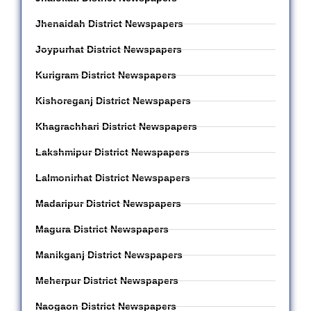
Jhenaidah District Newspapers
Joypurhat District Newspapers
Kurigram District Newspapers
Kishoreganj District Newspapers
Khagrachhari District Newspapers
Lakshmipur District Newspapers
Lalmonirhat District Newspapers
Madaripur District Newspapers
Magura District Newspapers
Manikganj District Newspapers
Meherpur District Newspapers
Naogaon District Newspapers