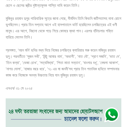
ছেলে ও ছেলের স্ত্রীর দৃষ্টান্তমূলক শাস্তি দাবি করেন তিনি।
মুজিবুর রহমান দুলুর পারিবারিক সূত্রে জানা গেছে, দীর্ঘদিন তিনি কিডনি জটিলতাসহ নানা রোগে
ভুগছিলেন। প্রায় তিন সপ্তাহ আগে ওই হাসপাতালে ভর্তি হয়েছিলেন চলচ্চিত্রের এই গুণী
মানুষ। এর আগে, বিছানা থেকে পড়ে গিয়ে কোমরে ব্যথা পান। এরপর হাঁটাচলার শক্তি
হারিয়ে ফেলেন তিনি।
প্রসঙ্গত, ‘নয়ন মনি’ ছবির মধ্য দিয়ে নিজের চলচ্চিত্র ক্যারিয়ার শুরু করেন মজিবুর রহমান
দুলু। পরবর্তীতে ‘সুজন সখী’, ‘মিন্টু আমার নাম’, ‘অভাগী’, ‘নাত বৌ’, ‘প্রাণ সজনি’, ‘ভাত দে’,
‘তিন কন্যা’, ‘ভেজা চোখ’, ‘সত্যমিথ্যা’, ‘পিতা মাতা সন্তান’, ‘বাংলার বধূ’, ‘মেঘলা আকাশ’,
‘নাগর দোলা’, ‘হাজার বছর ধরে’, ‘৭১ এর মা জননী’সহ প্রায় তিন শতাধিক ছবিতে সম্পাদনার
কাজ করে নিজেকে অনন্য উচ্চতায় নিয়ে যান মুজিবুর রহমান দুলু।
এনএন/ ৩১ মে ২০২৫