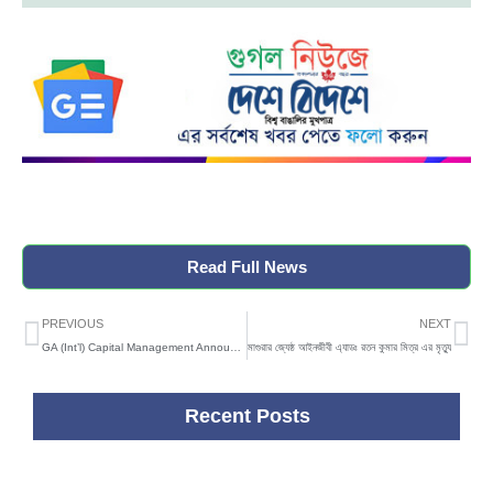
Read Full News
Prev
Ne
PREVIOUS
NEXT
GA (Int’l) Capital Management Announces Launch of Communication Hubs
মাগুরার জ্যেষ্ঠ আইনজীবী এ্যাডঃ রতন কুমার মিত্র এর মৃত্যু
Recent Posts