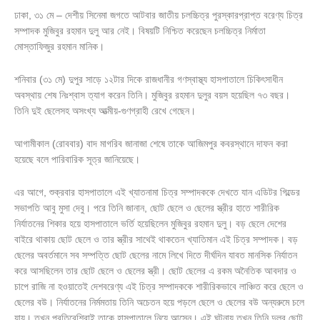
ঢাকা, ৩১ মে – দেশীয় সিনেমা জগতে আটবার জাতীয় চলচ্চিত্র পুরস্কারপ্রাপ্ত বরেণ্য চিত্র
সম্পাদক মুজিবুর রহমান দুলু আর নেই। বিষয়টি নিশ্চিত করেছেন চলচ্চিত্র নির্মাতা
মোস্তাফিজুর রহমান মানিক।
শনিবার (৩১ মে) দুপুর সাড়ে ১২টার দিকে রাজধানীর গণস্বাস্থ্য হাসপাতালে চিকিৎসাধীন
অবস্থায় শেষ নিঃশ্বাস ত্যাগ করেন তিনি। মুজিবুর রহমান দুলুর বয়স হয়েছিল ৭৩ বছর।
তিনি দুই ছেলেসহ অসংখ্য আত্মীয়-গুণগ্রাহী রেখে গেছেন।
আগামীকাল (রোববার) বাদ মাগরিব জানাজা শেষে তাকে আজিমপুর কবরস্থানে দাফন করা
হয়েছে বলে পারিবারিক সূত্র জানিয়েছে।
এর আগে, শুক্রবার হাসপাতালে এই খ্যাতনামা চিত্র সম্পাদককে দেখতে যান এডিটর গিল্ডের
সভাপতি আবু মুসা দেবু। পরে তিনি জানান, ছোট ছেলে ও ছেলের স্ত্রীর হাতে শারীরিক
নির্যাতনের শিকার হয়ে হাসপাতালে ভর্তি হয়েছিলেন মুজিবুর রহমান দুলু। বড় ছেলে দেশের
বাইরে থাকায় ছোট ছেলে ও তার স্ত্রীর সাথেই থাকতেন খ্যাতিমান এই চিত্র সম্পাদক। বড়
ছেলের অবর্তমানে সব সম্পত্তি ছোট ছেলের নামে লিখে দিতে দীর্ঘদিন যাবত মানসিক নির্যাতন
করে আসছিলেন তার ছোট ছেলে ও ছেলের স্ত্রী। ছোট ছেলের এ রকম অনৈতিক আবদার ও
চাপে রাজি না হওয়াতেই দেশবরেণ্য এই চিত্র সম্পাদককে শারীরিকভাবে লাঞ্চিত করে ছেলে ও
ছেলের বউ। নির্যাতনের নির্মমতায় তিনি অচেতন হয়ে পড়লে ছেলে ও ছেলের বউ অন্যরুমে চলে
যায়। তখন প্রতিবেশিরাই তাকে হাসপাতালে নিয়ে আসেন। এই ঘটনায় তখন তিনি দুলুর ছোট