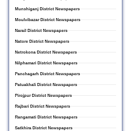
Munshiganj District Newspapers
Moulvibazar District Newspapers
Narail District Newspapers
Natore District Newspapers
Netrokona District Newspapers
Nilphamari District Newspapers
Panchagarh District Newspapers
Patuakhali District Newspapers
Pirojpur District Newspapers
Rajbari District Newspapers
Rangamati District Newspapers
Satkhira District Newspapers