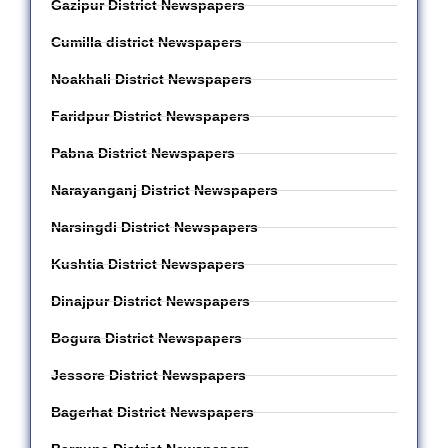
Gazipur District Newspapers
Cumilla district Newspapers
Noakhali District Newspapers
Faridpur District Newspapers
Pabna District Newspapers
Narayanganj District Newspapers
Narsingdi District Newspapers
Kushtia District Newspapers
Dinajpur District Newspapers
Bogura District Newspapers
Jessore District Newspapers
Bagerhat District Newspapers