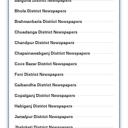
Barguna District Newspapers
Bhola District Newspapers
Brahmanbaria District Newspapers
Chuadanga District Newspapers
Chandpur District Newspapers
Chapainawabganj District Newspapers
Coxs Bazar District Newspapers
Feni District Newspapers
Gaibandha District Newspapers
Gopalganj District Newspapers
Habiganj District Newspapers
Jamalpur District Newspapers
Jhalokati District Newspapers