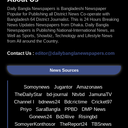
o
e
b
o
r
e
Daily Bangla Newspapers is Bangladeshi Newspaper
k
Popular for Publishing all District News Co-operate with
Bangladesh 64 District Journalist. This is 24 Hours Breaking
News Updates Newspapers from Dhaka. Daily Bangla
Newspapers is Publishing National-International News, as
Well as Sports, Showbiz, Technology and Lifestyle News
from All around the Country.
Contact Us :
editor@dailybanglanewspapers.com
News Sources
Somoynews
Jugantor
Amazonaws
TheDailyStar
bd-journal
Ntvbd
JamunaTV
Channel I
bdnews24
Bdcrictime
Cricket97
Priyo
SaraBangla
PPBD
DMP News
Gonews24
Bd24live
Risingbd
SomoyerKonthosor
TheReport24
TBSnews