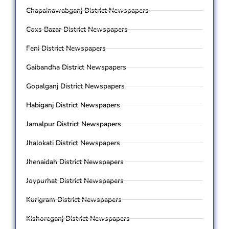
Chapainawabganj District Newspapers
Coxs Bazar District Newspapers
Feni District Newspapers
Gaibandha District Newspapers
Gopalganj District Newspapers
Habiganj District Newspapers
Jamalpur District Newspapers
Jhalokati District Newspapers
Jhenaidah District Newspapers
Joypurhat District Newspapers
Kurigram District Newspapers
Kishoreganj District Newspapers