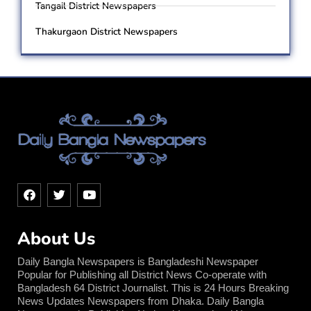
Tangail District Newspapers
Thakurgaon District Newspapers
F
T
Y
a
w
o
c
i
u
e
t
t
About Us
b
t
u
o
e
b
o
r
e
Daily Bangla Newspapers is Bangladeshi Newspaper
k
Popular for Publishing all District News Co-operate with
Bangladesh 64 District Journalist. This is 24 Hours Breaking
News Updates Newspapers from Dhaka. Daily Bangla