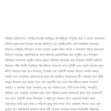
নিজস্ব প্রতিবেদক : জাতীয় উন্নয়ন কর্মকান্ডে কিশোরীদের সম্পৃক্ত করা ও তাদের অবদানকে
নিশ্চিত করার লক্ষে উন্নয়ন সংঘের মর্যাদাপূর্ণ এবং স্থায়ীত্বশীল আর্থ-সামাজিক ক্ষমতায়ন
(সিডস) কর্মসূচির উদ্যোগে সংলাপ ফোরাম এপেক্স বডির সদস্য ও উপজেলা পর্যায়ে সরকারের
বিভিন্ন দপ্তরের প্রতিনিধিদের সাথে মঙ্গলবার মতববিনিময় সভা অনুষ্ঠিত হয়। উপজেলা
পরিষদের সভাকক্ষে অনুষ্ঠিত সভায় প্রধান অতিথির বক্তব্যে সদর উপজেলা নির্বাহী কর্মকর্তা
জিন্নাত শহীদ পিংকী উপস্থিত কিশোরীদের উদ্দেশ্যে বলেন পৃথিবী যখন এআই ব্যবহার করে
জটিল বিষয়কে সহজ করে উৎপাদন, উপার্জন এবং প্রতিটি কাজের গতিকে বেগবান করছে
আমরা তখন বাল্যবিয়ে প্রতিরোধের জন্য ঘাম ঝরাচ্ছি। অন্যদেশের টিন এজাররা যখন সৃষ্টির
আনন্দে উল্লাস করে আমরা তখন যৌন হয়রানীর হাত থেকে কিশোরীদের রক্ষায় তৎপরতা
চালাই। এ অবস্থা থেকে আমাদের বের হয়ে আসতে হবে। তিনি বলেন শিক্ষা, সংস্কৃতি,
সাহিত্য এবং অন্যান্য সহশিক্ষা চর্চার সাথে পরীক্ষায় ভালো ফলাফলের জন্য পাঠে মনোযোগী
হতে হবে। প্রতিটি কাজে স্কিলফুল ও মাইন্ডফুল থাকতে হবে। এভাবেই নিজের মধ্যে
নেতৃত্বগুন তৈরি হবে। সময় ও পরিবেশ বুঝে কথা বলতে হবে। অন্যকে শোনতে হবে। মনে
রাখতে হবে অভিজ্ঞতার গল্পগুলো মনের পুষ্টি যোগায়। উন্নয়ন সংঘের উপনির্বাহী পরিচালক