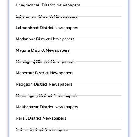
Khagrachhari District Newspapers
Lakshmipur District Newspapers
Lalmonirhat District Newspapers
Madaripur District Newspapers
Magura District Newspapers
Manikganj District Newspapers
Meherpur District Newspapers
Naogaon District Newspapers
Munshiganj District Newspapers
Moulvibazar District Newspapers
Narail District Newspapers
Natore District Newspapers