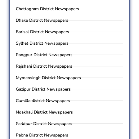
Chattogram District Newspapers
Dhaka District Newspapers
Barisal District Newspapers
Sylhet District Newspapers
Rangpur District Newspapers
Rajshahi District Newspapers
Mymensingh District Newspapers
Gazipur District Newspapers
Cumilla district Newspapers
Noakhali District Newspapers
Faridpur District Newspapers
Pabna District Newspapers