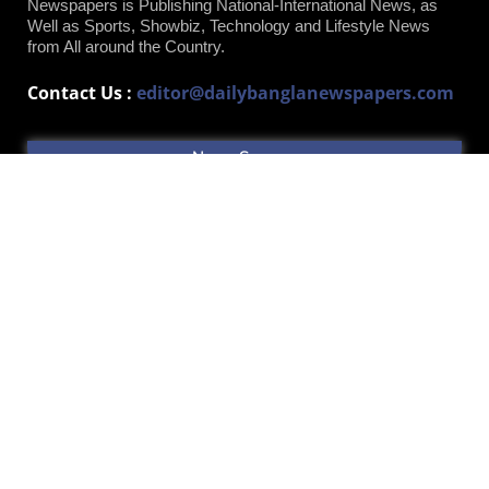
Newspapers is Publishing National-International News, as
Well as Sports, Showbiz, Technology and Lifestyle News
from All around the Country.
Contact Us :
editor@dailybanglanewspapers.com
News Sources
Somoynews
Jugantor
Amazonaws
TheDailyStar
bd-journal
Ntvbd
JamunaTV
Channel I
bdnews24
Bdcrictime
Cricket97
Priyo
SaraBangla
PPBD
DMP News
Gonews24
Bd24live
Risingbd
SomoyerKonthosor
TheReport24
TBSnews
AmaderShomoy
ZoomBangla
Abplive
Odhikar
Dhakaprotidin
BBS Bangla
SherShaNews24
Barta24
Mtnews24
ArtHosuchak
IndependentTV
Channel24
DhakaTribune
About Us
Privacy Policy
Contact Us