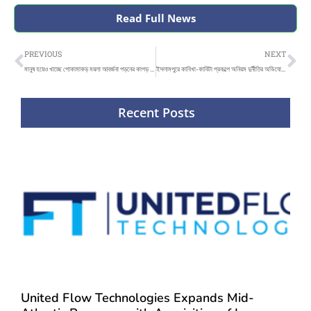
Read Full News
Prev
Ne
PREVIOUS
NEXT
মানুষ হয়েও খাচ্ছে পোকামাকড় ময়লা আবর্জনা পড়নের কাপড় – দৈনিক আজকের জামালপুর
ইসলামপুরে কাবিখা-কাবিটা প্রকল্পে অনিয়ম দুর্নীতির অভিযোগ – দৈনিক আজকের জামালপুর
Recent Posts
United Flow Technologies Expands Mid-