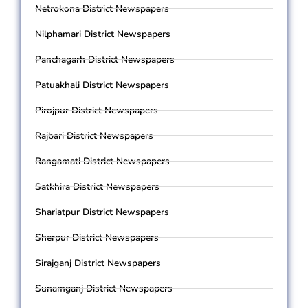
Netrokona District Newspapers
Nilphamari District Newspapers
Panchagarh District Newspapers
Patuakhali District Newspapers
Pirojpur District Newspapers
Rajbari District Newspapers
Rangamati District Newspapers
Satkhira District Newspapers
Shariatpur District Newspapers
Sherpur District Newspapers
Sirajganj District Newspapers
Sunamganj District Newspapers