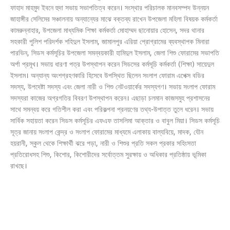
ফাহাদ মাহমুদ ইবনে হুদা সভায় সভাপতিত্ব করেন। সংস্থার পরিচালক মানবসম্পদ উন্নয়ন
জাহাঙ্গীর সেলিমের সঞ্চালনায় অন্যান্যের মাঝে বক্তব্য রাখেন উপজেলা মহিলা বিষয়ক কর্মকর্তা
কামরুন্নাহার, উপজেলা মাধ্যমিক শিক্ষা কর্মকর্তা মোহাম্মদ ছানোয়ার হোসেন, সদর থানার
সহকারী পুলিশ পরিদর্শক শহিদুল ইসলাম, জামালপুর এরিয়া প্রোগ্রামের ব্যবস্থাপক মিনারা
পারভিন, সিডস কর্মসূচির উপজেলা সমন্বয়কারী হামিদুল ইসলাম, জেলা শিশু ফোরামের সভাপতি
অর্পা প্রমূখ। সভায় ধারণা পত্র উপস্থাপন করেন সিডসের কর্মসূচি কর্মকর্তা (শিক্ষা) সায়েদুল
ইসলাম। অন্যান্য অংশগ্রহণকারি হিসেবে উপস্থিত ছিলেন সংলাপ ফোরাম এপেক্স বডির
সদস্য, উপদেষ্টা সদস্য এবং জেলা নারী ও শিশু নেটওয়ার্কের সদস্যগণ। সভায় সংলাপ ফোরাম
সদস্যরা কাজের অগ্রগতির বিবরণ উপস্থাপন করেন। এছাড়া চলমান কাজসমুহ প্রশাসনের
সাথে সমন্বয় করে গতিশীল করা এবং পরিকল্পনা প্রনয়ণের তথ্য-উপাত্ত তুলে ধরেন। সভায়
সার্বিক সহায়তা করেন সিডস কর্মসূচির এফএফ তাসলিমা আক্তার ও বাবুল মিয়া। সিডস কর্মসূচি
সূত্র জানায় সংলাপ কেন্দ্র ও সংলাপ ফোরামের মাধ্যমে এলাকায় বাল্যবিয়ে, মাদক, যৌন
হয়রানী, স্কুল থেকে শিক্ষার্থী ঝরে পড়া, নারী ও শিশুর প্রতি সকল প্রকার সহিংসতা
প্রতিরোধসহ শিশু, কিশোর, কিশোরীদের সর্বোত্তম সুরক্ষায় ও অধিকার প্রতিষ্ঠায় ভূমিকা
রাখছে।