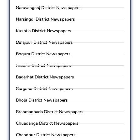
Narayanganj District Newspapers
Narsingdi District Newspapers
Kushtia District Newspapers
Dinajpur District Newspapers
Bogura District Newspapers
Jessore District Newspapers
Bagerhat District Newspapers
Barguna District Newspapers
Bhola District Newspapers
Brahmanbaria District Newspapers
Chuadanga District Newspapers
Chandpur District Newspapers